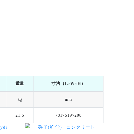
重量
寸法（L×W×H）
kg
mm
21.5
781×519×208