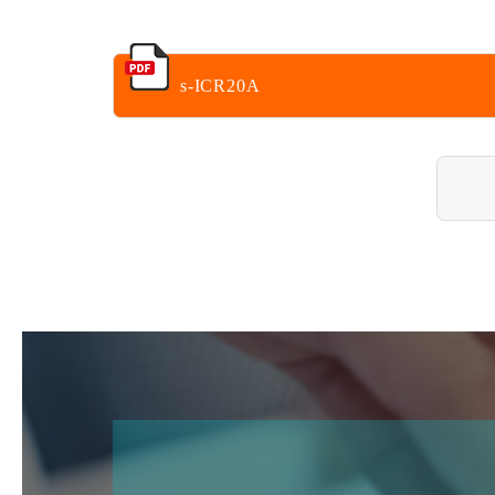
s-ICR20A